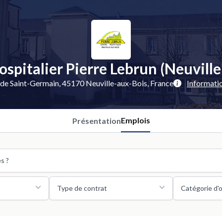
spitalier Pierre Lebrun (Neuville
de Saint-Germain, 45170 Neuville-aux-Bois, France
Informati
Emplois
Présentation
Type de contrat
Catégorie d'o