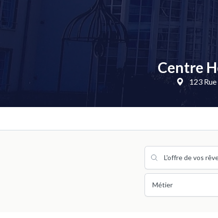
Centre Ho
123 Rue 
Métier